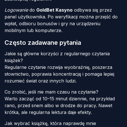
Logowanie
do
GoldBet Kasyno
odbywa się przez
panel użytkownika. Po weryfikacji można przejść do
wpłat, odbioru bonusów i gry na urządzeniu
mobilnym lub komputerze.
Często zadawane pytania
Jakie są główne korzyści z regularnego czytania
książek?
Regularne czytanie rozwija wyobraźnię, poszerza
słownictwo, poprawia koncentrację i pomaga lepiej
rozumieć świat oraz innych ludzi.
Co zrobić, jeśli nie mam czasu na czytanie?
Warto zacząć od 10–15 minut dziennie, na przykład
rano, przed snem albo w drodze do pracy. Nawet
krótka, ale regularna lektura daje efekty.
Jak wybrać książkę, która naprawdę mnie