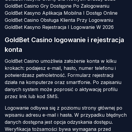
GoldBet Casino Gry Dostępne Po Zalogowaniu
GoldBet Kasyno Aplikacja Mobilna I Dostęp Online
GoldBet Casino Obsługa Klienta Przy Logowaniu
GoldBet Kasyno Rejestracja I Logowanie W 2026
GoldBet Casino logowanie i rejestracja
konta
GoldBet Casino umożliwia założenie konta w kilku
krokach: podajesz e-mail, hasło, numer telefonu i
potwierdzasz pełnoletność. Formularz rejestracji
działa na komputerze oraz smartfonie. Po zapisaniu
danych system może poprosić o aktywację profilu
przez link lub kod SMS.
Logowanie odbywa się z poziomu strony głównej po
wpisaniu adresu e-mail i hasła. W przypadku błędnych
danych dostępna jest opcja odzyskania dostępu.
Weryfikacja tożsamości bywa wymagana przed