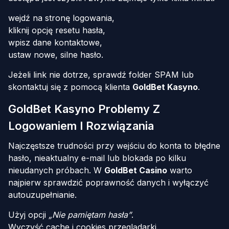
wejdź na stronę logowania,
kliknij opcję resetu hasła,
wpisz dane kontaktowe,
ustaw nowe, silne hasło.
Jeżeli link nie dotrze, sprawdź folder SPAM lub
skontaktuj się z pomocą klienta
GoldBet Kasyno
.
GoldBet Kasyno Problemy Z
Logowaniem I Rozwiązania
Najczęstsze trudności przy wejściu do konta to błędne
hasło, nieaktualny e-mail lub blokada po kilku
nieudanych próbach. W
GoldBet Casino
warto
najpierw sprawdzić poprawność danych i wyłączyć
autouzupełnianie.
Użyj opcji
„Nie pamiętam hasła”
.
Wyczyść cache i cookies przeglądarki.