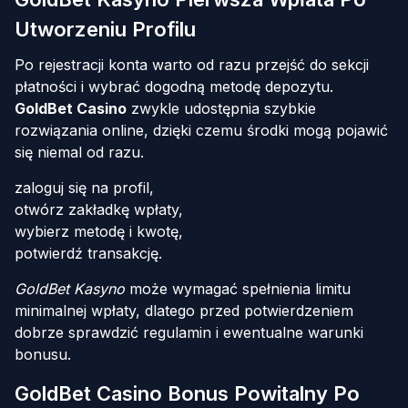
Utworzeniu Profilu
Po rejestracji konta warto od razu przejść do sekcji
płatności i wybrać dogodną metodę depozytu.
GoldBet Casino
zwykle udostępnia szybkie
rozwiązania online, dzięki czemu środki mogą pojawić
się niemal od razu.
zaloguj się na profil,
otwórz zakładkę wpłaty,
wybierz metodę i kwotę,
potwierdź transakcję.
GoldBet Kasyno
może wymagać spełnienia limitu
minimalnej wpłaty, dlatego przed potwierdzeniem
dobrze sprawdzić regulamin i ewentualne warunki
bonusu.
GoldBet Casino Bonus Powitalny Po