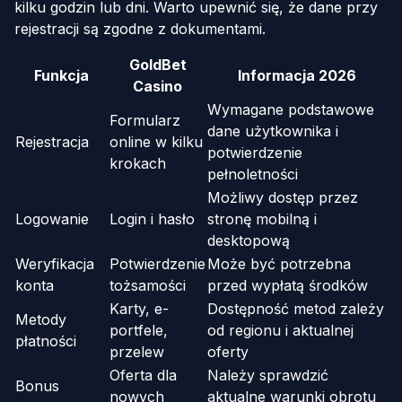
kilku godzin lub dni. Warto upewnić się, że dane przy
rejestracji są zgodne z dokumentami.
GoldBet
Funkcja
Informacja 2026
Casino
Wymagane podstawowe
Formularz
dane użytkownika i
Rejestracja
online w kilku
potwierdzenie
krokach
pełnoletności
Możliwy dostęp przez
Logowanie
Login i hasło
stronę mobilną i
desktopową
Weryfikacja
Potwierdzenie
Może być potrzebna
konta
tożsamości
przed wypłatą środków
Karty, e-
Dostępność metod zależy
Metody
portfele,
od regionu i aktualnej
płatności
przelew
oferty
Oferta dla
Należy sprawdzić
Bonus
nowych
aktualne warunki obrotu