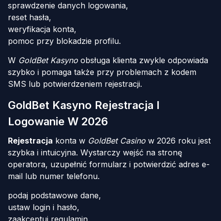
sprawdzenie danych logowania,
reset hasła,
weryfikacja konta,
pomoc przy blokadzie profilu.
W
GoldBet Kasyno
obsługa klienta zwykle odpowiada
szybko i pomaga także przy problemach z kodem
SMS lub potwierdzeniem rejestracji.
GoldBet Kasyno Rejestracja I
Logowanie W 2026
Rejestracja
konta w
GoldBet Casino
w 2026 roku jest
szybka i intuicyjna. Wystarczy wejść na stronę
operatora, uzupełnić formularz i potwierdzić adres e-
mail lub numer telefonu.
podaj podstawowe dane,
ustaw login i hasło,
zaakceptuj regulamin.