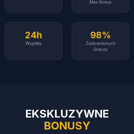
Max Bonus
24h
98%
Wypłaty
Zadowolonych
Graczy
EKSKLUZYWNE
BONUSY