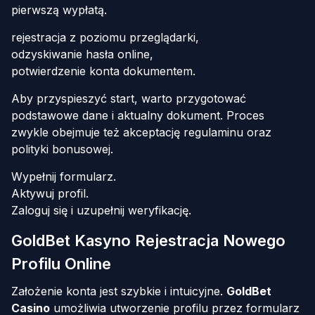
pierwszą wypłatą.
rejestracja z poziomu przeglądarki,
odzyskiwanie hasła online,
potwierdzenie konta dokumentem.
Aby przyspieszyć start, warto przygotować
podstawowe dane i aktualny dokument. Proces
zwykle obejmuje też akceptację regulaminu oraz
polityki bonusowej.
Wypełnij formularz.
Aktywuj profil.
Zaloguj się i uzupełnij weryfikację.
GoldBet Kasyno Rejestracja Nowego
Profilu Online
Założenie konta jest szybkie i intuicyjne.
GoldBet
Casino
umożliwia utworzenie profilu przez formularz